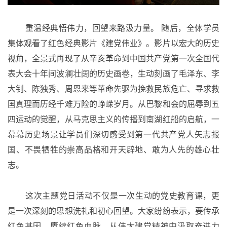
重温经典悟伟力，回望来路汲力量。
随后，全体学员
集体观看了红色经典影片《建党伟业》。影片以宏大的历史
视角，全景式再现了从辛亥革命到中国共产党第一次全国代
表大会十年间波澜壮阔的历史画卷，生动刻画了毛泽东、李
大钊、陈独秀、周恩来等革命先驱为挽救民族危亡、寻求救
国真理而历经千难万险的峥嵘岁月。从巴黎和会的屈辱到五
四运动的觉醒，从马克思主义的传播到南湖红船的启航，一
幕幕历史场景让学员们深切感受到第一代共产党人矢志报
国、不畏牺牲的崇高品格和开天辟地、敢为人先的雄心壮
志。
这次主题党日活动不仅是一次生动的党史教育课，更
是一次深刻的思想洗礼和初心回望。大家纷纷表示，要传承
红色基因、赓续红色血脉，从伟大建党精神中汲取奋进力