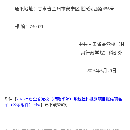
通讯地址：甘肃省兰州市安宁区北滨河西路
456号
邮
编：
730071
中共甘肃省委党校（甘
肃行政学院）科研处
2026年
6
月
29
日
附件【
2025年度全省党校（行政学院）系统社科规划项目拟结项名
单（公示附件）.xlsx
】已下载
320
次