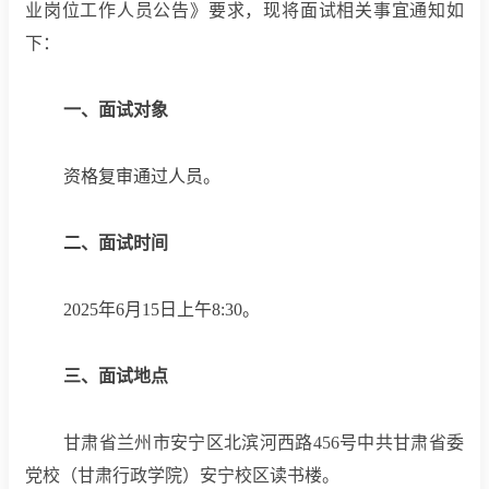
业岗位工作人员公告》要求，现将面试相关事宜通知如
下：
一、面试对象
资格复审通过人员。
二、面试时间
20
25
年
6
月
15
日上午
8
:
3
0。
三、面试地点
甘肃省兰州市安宁区北滨河西路
456号中共甘肃省委
党校（甘肃行政学院）安宁校区读书楼。