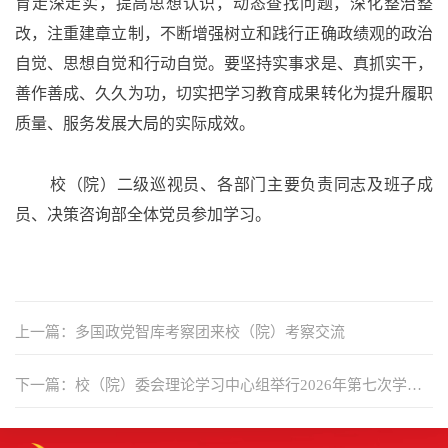
育走深走实，提高思想认识，动态查找问题，深化整治整
改，注重建章立制，不断增强树立和践行正确政绩观的政治
自觉、思想自觉和行动自觉。要坚持实事求是、真抓实干，
善作善成、久久为功，切实把学习教育成果转化为提升履职
质量、服务发展大局的实际成效。
校（院）二级巡视员
、
各部门主要负责
同志及
班子成
员
、决策咨询部全体党员
参加学习。
上一篇：多国政党智库考察团来校（院）考察交流
下一篇：校（院）委会理论学习中心组举行2026年第七次学习
（扩大）会