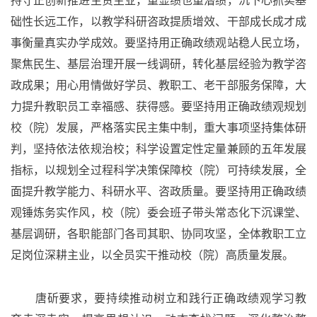
持守正创新推进主责主业，重显绩也重潜绩，沉下心抓实基
础性长远工作，以教学科研咨政提质增效、干部成长成才成
事衡量真实办学成效。要坚持用正确政绩观站稳人民立场，
聚焦民生、基层治理开展一线调研，转化基层经验为教学咨
政成果；用心用情做好学员、教职工、老干部服务保障，大
力提升教职员工幸福感、获得感。要坚持用正确政绩观规划
校（院）发展，严格落实民主集中制，重大事项坚持集体研
判，坚持依法依规治校；科学设置定性定量兼顾的五年发展
指标，以规划全过程科学决策保障校（院）可持续发展，全
面提升教学能力、科研水平、咨政质量。要坚持用正确政绩
观锤炼务实作风，校（院）委会班子带头常态化下沉课堂、
基层调研，各职能部门各司其职、协同攻坚，全体教职工立
足岗位深耕主业，以全员实干推动校（院）高质量发展。
唐斫要求，要持续推动树立和践行正确政绩观学习教