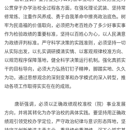
公贯穿于办学治校全过程各方面，在强化理论武装、坚持常
修常炼、注重作风养成、勇于自我革命中擦亮政治底色。树
牢为民造福的价值取向，
必须
把为老百姓办了多少好事实事
作为检验政绩的重要标准，坚持以百姓心为心，以人民满意
为政绩评判标准。严守科学决策的实践准则，
必须坚持
一切
从实际出发，以扎实调
研
摸清实情、以客观规律校准方向、
以规范程序保障落地，健全科学决策运行机制。强化真抓实
干的目标导向，
必须
大力弘扬钉钉子精神，脚踏实地、久久
为功，通过思想观念的深刻变革和办学模式的深
入转
型，推
动各项工作取得实实在在的
成效
。
唐斫
强调
，必须以正确政绩观校准
校（院）事业发展
方向
，
并将其转化为办学治校的具体实践。
要坚持用正确政
绩观引领党校办学定位，严守政治纪律与意识形态阵地，坚