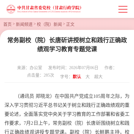
>
>
>
首页
新闻频道
校（院）新闻
正文
常务副校（院）长唐斫讲授树立和践行正确政
绩观学习教育专题党课
来源：办公室
发布时间：2026年07月06日
作者：
点击量：
285
次
字号：
默认
大
超大
（通讯员
郑晓龙
）
在中国共产党成立
105周年之际，为
深入学习贯彻习
近平总书记关于树立和践行正确政绩观的重
要论述，全面落实
党中央关于
学习教育
的
工作部署
和省委工
作要求
，
7月2日上午，常务副校（院）长唐斫围绕
树立和践
行正确政绩观
讲授专题党课。
副校（院）长鲜鹏主持，校