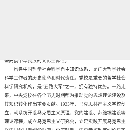
着人类历史上最为宏大而独特的实践创新。这种前无古人的
伟大实践，给理论创造、知识构建、学术繁荣提供强大动力
和广阔空间。构建中国哲学社会科学自主知识体系，必须始
终坚持马克思主义指导、基于中国实践、把握人类期望、回
应时代关切，构建属于我们自己的知识形态以及具有原创
性、主体性的知识体系，以高度的文化自信、充分的文明互
鉴高扬中华民族的文化主体性。
构建中国哲学社会科学自主知识体系，是广大哲学社会
科学工作者的历史使命和时代责任。党校是重要的哲学社会
科学研究机构，是
“五路大军”之一，拥有独特优势。一路走
来，中央党校在各个历史时期都为推动党的思想理论建设及
其知识转化作出重要贡献。1933年，马克思共产主义学校创
立，就系统开设马克思主义原理、党的建设、苏维埃建设等
理论课程，成立马克思主义研究会，立足实践开展马克思主