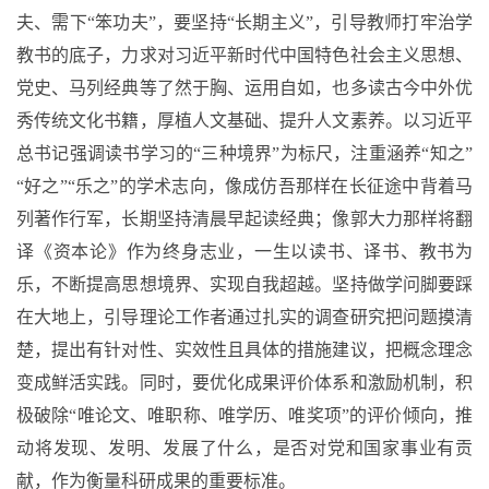
夫、需下“笨功夫”，要坚持“长期主义”，引导教师打牢治学
教书的底子，力求对习近平新时代中国特色社会主义思想、
党史、马列经典等了然于胸、运用自如，也多读古今中外优
秀传统文化书籍，厚植人文基础、提升人文素养。以习近平
总书记强调读书学习的“三种境界”为标尺，注重涵养“知之”
“好之”“乐之”的学术志向，像成仿吾那样在长征途中背着马
列著作行军，长期坚持清晨早起读经典；像郭大力那样将翻
译《资本论》作为终身志业，一生以读书、译书、教书为
乐，不断提高思想境界、实现自我超越。坚持做学问脚要踩
在大地上，引导理论工作者通过扎实的调查研究把问题摸清
楚，提出有针对性、实效性且具体的措施建议，把概念理念
变成鲜活实践。同时，要优化成果评价体系和激励机制，积
极破除“唯论文、唯职称、唯学历、唯奖项”的评价倾向，推
动将发现、发明、发展了什么，是否对党和国家事业有贡
献，作为衡量科研成果的重要标准。