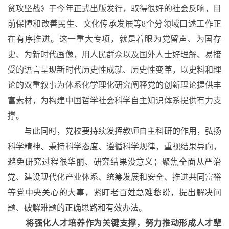
贫攻坚战》于今年正式出版发行，取得很好的社会反响，目
前保障和改善民生、文化传承发展等
8个分领域口述工作正
在有序推进。这一重大专项，就是着眼为党留声、为国存
史、为新时代画像，用人民群众以及国外人士好理解、易接
受的语言呈现新时代历史性成就、历史性变革，以史料和理
论的双重叙事为体系化学理化研究阐释党的创新理论提供丰
富素材，为构建中国哲学社会科学自主知识体系提供有力支
撑。
与此同时，党校要持续发挥教师自主科研的作用，弘扬
科学精神、秉持科学态度、遵循科学规律，重视结果导向，
避免研究过程很华丽、研究结果没意义；聚焦全面从严治
党、建设现代化产业体系、统筹发展和安全、推进共同富裕
等党中央关心的大事，紧盯老百姓急难愁盼，提出解决问
题、破解难题的正确思路和有效办法。
将强化人才培养作为关键支撑，努力推动形成人才辈