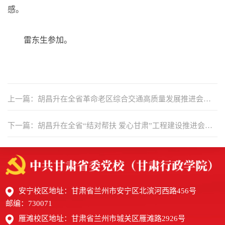
感。
雷东生参加。
上一篇：胡昌升在全省革命老区综合交通高质量发展推进会上
强调 为老区筑新途 为发展积胜势 努力实现人享其行物畅其流美
下一篇：胡昌升在全省“结对帮扶 爱心甘肃”工程建设推进会暨
好愿景 任振鹤主持
表彰大会上强调 以行动传递温暖用爱心点亮希望 让德行善举在
陇原大地蔚然成风 任振鹤主持 庄国泰石谋军出席
安宁校区地址：甘肃省兰州市安宁区北滨河西路456号
邮编：730071
雁滩校区地址：甘肃省兰州市城关区雁滩路2926号