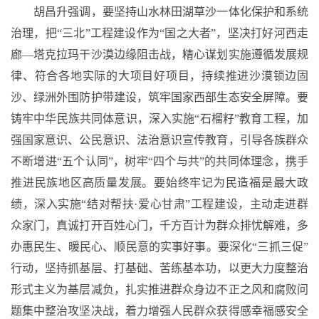
胡昌升强调，要坚持山水林田湖草沙一体化保护和系统
治理，把
“三北”工程建设作为“国之大者”，坚决打好河西走
廊—塔克拉玛干沙漠边缘阻击战，精心谋划实施遵循发展规
律、符合各地实际的大项目好项目，持续推进沙漠锁边固
沙、绿洲外围防护带建设，筑牢国家西部生态安全屏障。要
铸牢中华民族共同体意识，深入实施“石榴籽”教育工程，加
强国家意识、公民意识、法治意识宣传教育，引导各族群众
不断增进“五个认同”，树牢“四个与共”的共同体理念，携手
推进民族地区高质量发展。要始终牢记为民造福是最大政
绩，深入实施“结对帮扶·爱心甘肃”工程建设，主动走进群
众家门，真诚打开百姓心门，千方百计为群众排忧解难，多
办惠民生、暖民心、顺民意的实事好事。要深化“三抓三促”
行动，坚持抓基层、打基础、苦练基本功，以更大力度整治
形式主义为基层减负，扎实推进群众身边不正之风和腐败问
题集中整治攻坚决战，着力增强人民群众获得感幸福感安全