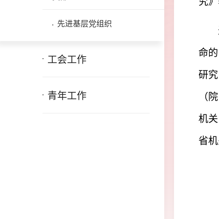
究》
先进基层党组织
命的
工会工作
研究
青年工作
（院
机关
省机